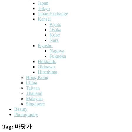
Japan
Tokyo
Japan Exchange
Kansai
Kyoto
Osaka
Kobe
Nara
Kyushu
Nagoya
Fukuoka
Hokkaido
Okinawa
Hiroshima
Hong Kong
China
Taiwan
Thailand
Malaysia
Singapore
Beauty
Photography
Tag:
바닷가