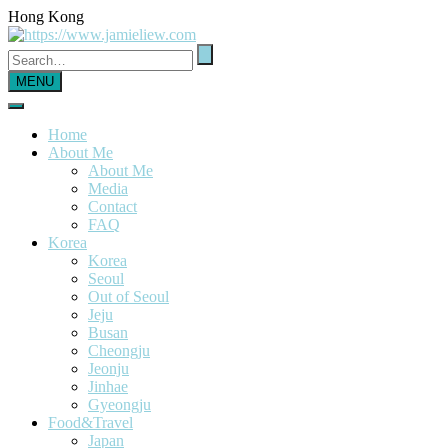
Hong Kong
MENU
Home
About Me
About Me
Media
Contact
FAQ
Korea
Korea
Seoul
Out of Seoul
Jeju
Busan
Cheongju
Jeonju
Jinhae
Gyeongju
Food&Travel
Japan