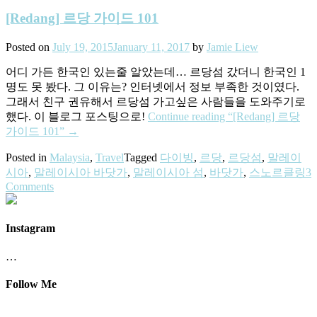
[Redang] 르당 가이드 101
Posted on
July 19, 2015
January 11, 2017
by
Jamie Liew
어디 가든 한국인 있는줄 알았는데… 르당섬 갔더니 한국인 1
명도 못 봤다. 그 이유는? 인터넷에서 정보 부족한 것이였다.
그래서 친구 권유해서 르당섬 가고싶은 사람들을 도와주기로
했다. 이 블로그 포스팅으로!
Continue reading
“[Redang] 르당
가이드 101”
→
Posted in
Malaysia
,
Travel
Tagged
다이빙
,
르당
,
르당섬
,
말레이
시아
,
말레이시아 바닷가
,
말레이시아 섬
,
바닷가
,
스노르클링
3
Comments
Instagram
…
Follow Me