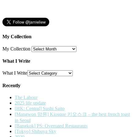
My Collection
My Collection
What I Write
What I Write
Recently
The Labour
2025 life update
[HK: Central] Sushi Saito
[Mangwon 망원] Kiosque 키오스크 – the best french toast
in Seoul
[Bangkok] PS: Overrated Restaurants
[Tokyo] Shibuya Sky
2020