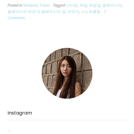
Posted in
Malaysia
,
Travel
Tagged
다이빙
,
르당
,
르당섬
,
말레이시아
,
당
말레이시아 바닷가
,
말레이시아 섬
,
바닷가
,
스노르클링
3
가
Comments
이
드
101”
Instagram
…