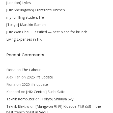
[London] Lyle’s
[HK: Sheungwan] Frantzen’s Kitchen
my fulfilling student life
[Tokyo] Marukin Ramen
[HK: Wan Chai] Classified — best place for brunch.
Living Expenses in HK
Recent Comments
Fiona
on
The Labour
Alex Tan
on
2025 life update
Fiona
on
2025 life update
Kennard
on
[HK: Central] Sushi Saito
Teknik Komputer
on
[Tokyo] Shibuya Sky
Teknik Elektro
on
[Mangwon 망원] Kiosque 키오스크 – the
best french toast in Seoul