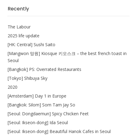
Write
Recently
The Labour
2025 life update
[HK: Central] Sushi Saito
[Mangwon 망원] Kiosque 키오스크 – the best french toast in
Seoul
[Bangkok] PS: Overrated Restaurants
[Tokyo] Shibuya Sky
2020
[Amsterdam] Day 1 in Europe
[Bangkok: Silom] Som Tam Jay So
[Seoul: Dongdaemun] Spicy Chicken Feet
[Seoul: Ikseon-dong] Ida Seoul
[Seoul: Ikseon-dong] Beautiful Hanok Cafes in Seoul