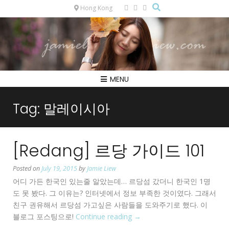
Hong Kong
MENU
Tag:
말레이시아
[Redang] 르당 가이드 101
Posted on
July 19, 2015
by
Jamie Liew
어디 가든 한국인 있는줄 알았는데… 르당섬 갔더니 한국인 1명
도 못 봤다. 그 이유는? 인터넷에서 정보 부족한 것이였다. 그래서
친구 권유해서 르당섬 가고싶은 사람들을 도와주기로 했다. 이
블로그 포스팅으로!
Continue reading
“[Redang]
→
르